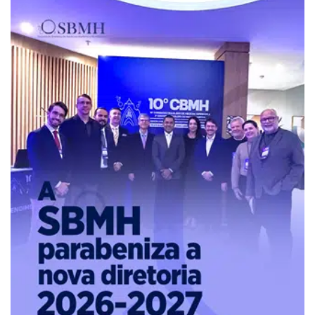
Pure
Vitality
Club
-
Diabetes,
Fitness,
Health,
Relationships