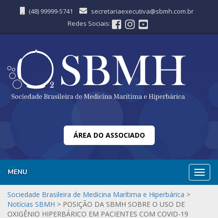
(48) 99999-5741
secretariaexecutiva@sbmh.com.br
Redes Sociais:
ÁREA DO ASSOCIADO
MENU
Nave
Sociedade Brasileira de Medicina Marítima e Hiperbárica
>
Notícias SBMH
>
POSIÇÃO DA SBMH SOBRE O USO DE
OXIGÊNIO HIPERBÁRICO EM PACIENTES COM COVID-19