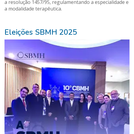
a resolução 1457/95, regulamentando a especialidade e
a modalidade terapêutica.
Nossos
Eleições SBMH 2025
Parceiros
Pure
Vitality
Club
-
Diabetes,