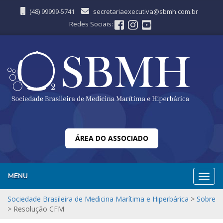
(48) 99999-5741
secretariaexecutiva@sbmh.com.br
Redes Sociais:
ÁREA DO ASSOCIADO
MENU
Nave
Sociedade Brasileira de Medicina Marítima e Hiperbárica
>
Sobre
>
Resolução CFM