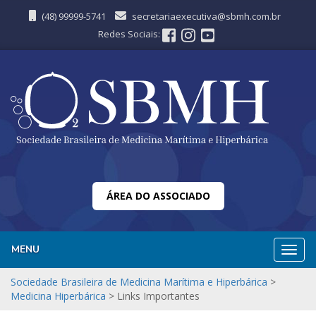
(48) 99999-5741
secretariaexecutiva@sbmh.com.br
Redes Sociais:
ÁREA DO ASSOCIADO
MENU
Nave
Sociedade Brasileira de Medicina Marítima e Hiperbárica
>
Medicina Hiperbárica
>
Links Importantes