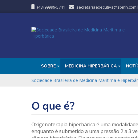
(48) 99999-5741
secretariaexecutiva@sbmh.com.
SOBRE
MEDICINA HIPERBÁRICA
NOTÍ
Sociedade Brasileira de Medicina Marítima e Hiperbár
O que é?
Oxigenoterapia hiperbárica é uma modalidade 
enquanto é submetido a uma pressão 2 a 3 vez