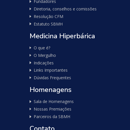
Fundadores
Diretoria, conselhos e comissões
Pure
Resolução CFM
Vitality
Estatuto SBMH
Club
-
Medicina Hiperbárica
Diabetes,
Fitness,
O que é?
Health,
O Mergulho
Relationships
Indicações
Links Importantes
Dúvidas Frequentes
Homenagens
Sala de Homenagens
Nossas Premiações
Parceiros da SBMH
Contato