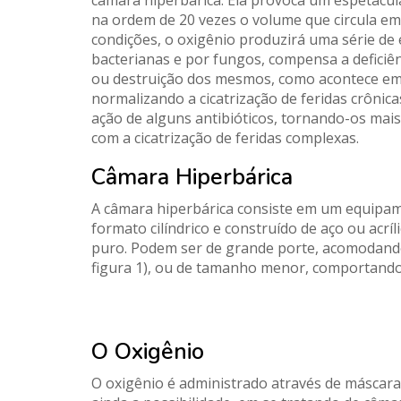
câmara hiperbárica. Ela provoca um espetacu
na ordem de 20 vezes o volume que circula em 
condições, o oxigênio produzirá uma série de 
bacterianas e por fungos, compensa a deficiê
ou destruição dos mesmos, como acontece em
normalizando a cicatrização de feridas crônicas
ação de alguns antibióticos, tornando-os mais 
com a cicatrização de feridas complexas.
Câmara Hiperbárica
A câmara hiperbárica consiste em um equipam
formato cilíndrico e construído de aço ou acr
puro. Podem ser de grande porte, acomodando
figura 1), ou de tamanho menor, comportando
O Oxigênio
O oxigênio é administrado através de máscaras