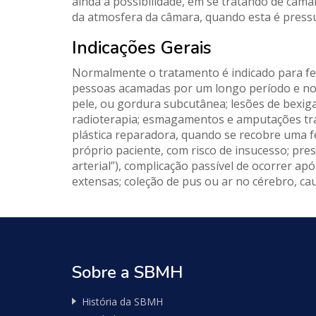
ainda a possibilidade, em se tratando de câm
da atmosfera da câmara, quando esta é pressu
Indicações Gerais
Normalmente o tratamento é indicado para feri
pessoas acamadas por um longo período e nos 
pele, ou gordura subcutânea; lesões de bexiga
radioterapia; esmagamentos e amputações trau
plástica reparadora, quando se recobre uma f
próprio paciente, com risco de insucesso; pr
arterial”), complicação passível de ocorrer a
extensas; coleção de pus ou ar no cérebro, ca
Nossos
Parceiros
Sobre a SBMH
História da SBMH