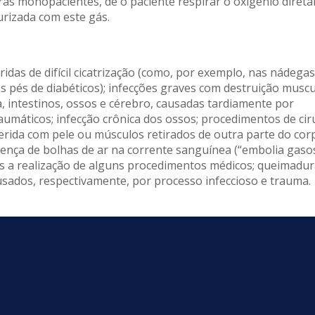
aras monopacientes, de o paciente respirar o oxigênio diret
rizada com este gás.
das de difícil cicatrização (como, por exemplo, nas nádegas
pés de diabéticos); infecções graves com destruição muscu
, intestinos, ossos e cérebro, causadas tardiamente por
máticos; infecção crônica dos ossos; procedimentos de cir
erida com pele ou músculos retirados de outra parte do cor
esença de bolhas de ar na corrente sanguínea (“embolia gaso
pós a realização de alguns procedimentos médicos; queimadu
usados, respectivamente, por processo infeccioso e trauma.