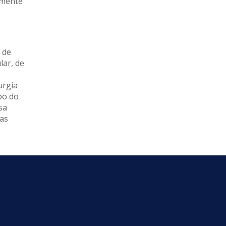
amente
 de
lar, de
urgia
po do
sa
ras