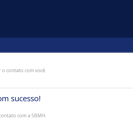
r o contato com você.
om sucesso!
 contato com a SBMH.