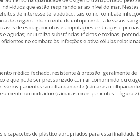
lar aumento na quantidade de oxigênio transportado pelo s
indivíduos que estão respirando ar ao nível do mar. Nestas
efeitos de interesse terapêutico, tais como: combate infecçõ
ncia de oxigênio decorrente de entupimentos de vasos sang
 casos de esmagamentos e amputações de braços e pernas
 e agudas; neutraliza substâncias tóxicas e toxinas, potenci
eficientes no combate às infecções e ativa células relaciona
ento médico fechado, resistente à pressão, geralmente de
ílico e que pode ser pressurizado com ar comprimido ou oxig
 vários pacientes simultaneamente (câmaras multipaciente
 somente um indivíduo (câmaras monopacientes – figura 2).
 e capacetes de plástico apropriados para esta finalidade. E