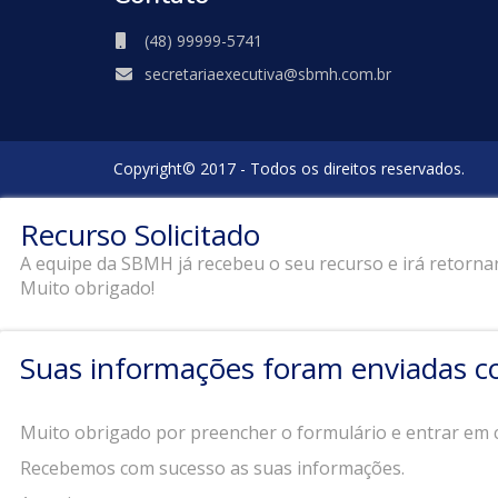
(48) 99999-5741
secretariaexecutiva@sbmh.com.br
Copyright© 2017 - Todos os direitos reservados.
Recurso Solicitado
A equipe da SBMH já recebeu o seu recurso e irá retorna
Muito obrigado!
Suas informações foram enviadas c
Muito obrigado por preencher o formulário e entrar em
Recebemos com sucesso as suas informações.