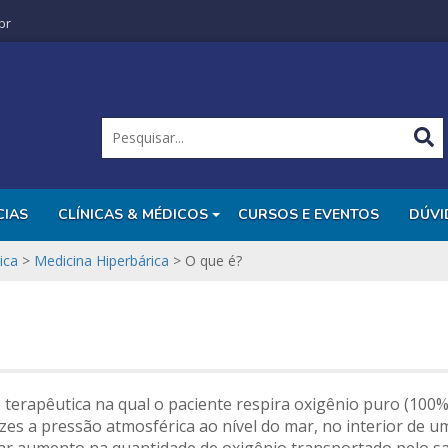
br
CIAS
CLÍNICAS & MÉDICOS
CURSOS E EVENTOS
DÚVI
ica
>
Medicina Hiperbárica
>
O que é?
terapêutica na qual o paciente respira oxigênio puro (100%
es a pressão atmosférica ao nível do mar, no interior de u