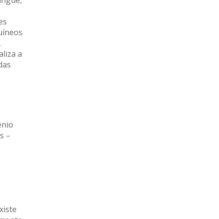
angue,
es
uíneos
,
aliza a
das
ênio
s –
xiste