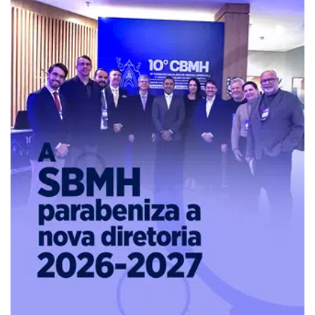
Pure
Vitality
Club
-
Diabetes,
Fitness,
Health,
Relationships