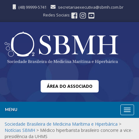
(48) 99999-5741
secretariaexecutiva@sbmh.com.br
Redes Sociais:
ÁREA DO ASSOCIADO
MENU
Nave
Sociedade Brasileira de Medicina Marítima e Hiperbárica
>
Notícias SBMH
>
Médico hiperbarista brasileiro concorre a vice-
presidência da UHMS