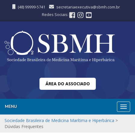
(48) 99999-5741
secretariaexecutiva@sbmh.com.br
Redes Sociais:
ÁREA DO ASSOCIADO
MENU
Nave
Sociedade Brasileira de Medicina Marítima e Hiperbárica
>
Dúvidas Frequentes