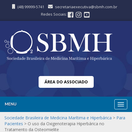
(48) 99999-5741
secretariaexecutiva@sbmh.com.br
Redes Sociais:
ÁREA DO ASSOCIADO
MENU
Nave
Sociedade Brasileira de Medicina Marítima e Hiperbárica
>
Para
Pacientes
>
O uso da Oxigenoterapia Hiperbárica no
Tratamento da Osteomielite