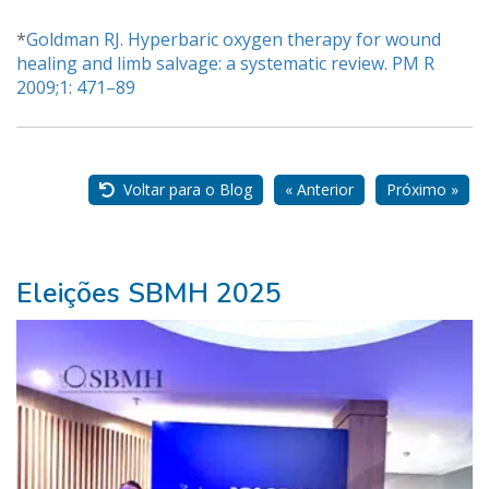
*
Goldman RJ. Hyperbaric oxygen therapy for wound
healing and limb salvage: a systematic review. PM R
2009;1: 471–89
Nossos
Parceiros
Voltar para o Blog
« Anterior
Próximo »
Eleições SBMH 2025
Pure
Vitality
Club