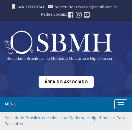
(48) 99999-5741
secretariaexecutiva@sbmh.com.br
Redes Sociais:
ÁREA DO ASSOCIADO
MENU
Nave
Sociedade Brasileira de Medicina Marítima e Hiperbárica
>
Para
Pacientes