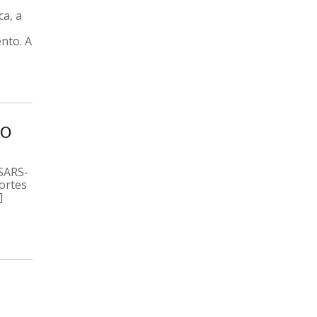
a, a
nto. A
IO
 SARS-
ortes
]