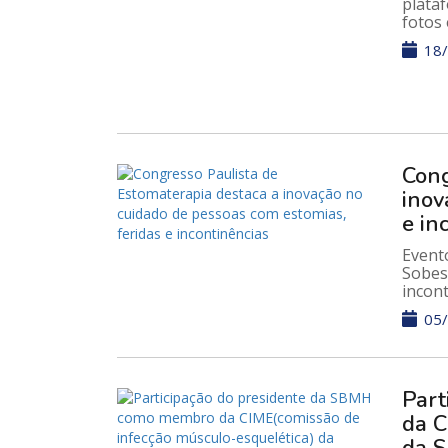
plata
fotos 
18/
Cong
inov
e in
Evento
Sobest
incon
05/
Part
da C