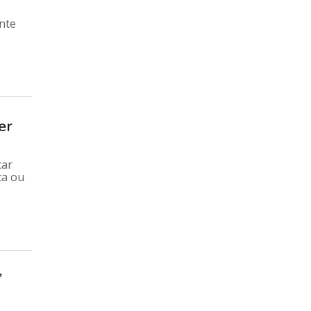
nte
er
car
ca ou
”