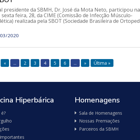
SBOT
al presidente da SBMH, Dr. José da Mota Neto, participou na
 sexta feira, 28, da CIME (Comissão de Infecção Músculo-
ética) realizada pela SBOT (Sociedade Brasileira de Ortoped
03/2020
«
...
2
3
4
5
6
...
»
Última »
cina Hiperbárica
Homenagens
 é?
Sala de Homenagens
gulho
Nossas Premiações
ações
Parceiros da SBMH
 Importantes