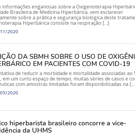
e informações enganosas sobre a Oxigenoterapia Hiperbáric
ade Brasileira de Medicina Hiperbárica, vem esclarecer
camente sobre a prática e segurança biológica deste tratame
noterapia Hiperbárica consiste na respiração […]
11/2020
IÇÃO DA SBMH SOBRE O USO DE OXIGÊN
ERBÁRICO EM PACIENTES COM COVID-19
ntativa de reduzir a morbidade e mortalidade associadas ao
, em um curto espaço de tempo, muitas séries de casos e co
uticas com amostras limitadas foram disponibilizadas na […
05/2020
co hiperbarista brasileiro concorre a vice-
idência da UHMS