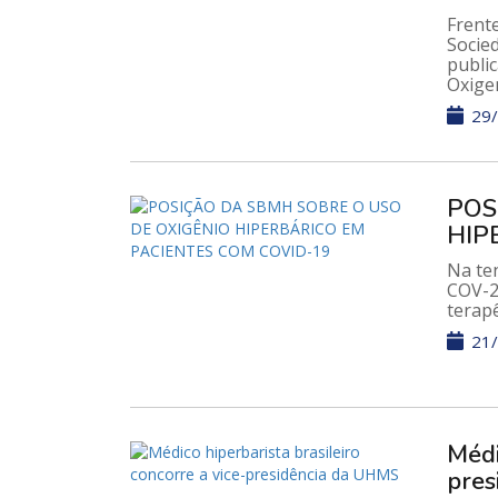
Frent
Socied
publi
Oxige
29/
POS
HIP
Na te
COV-2
terapê
21/
Médi
pres