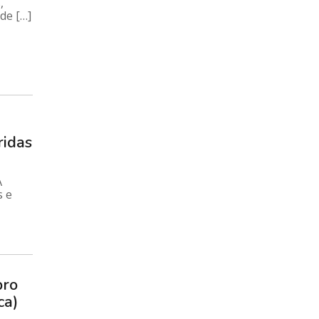
,
de […]
ridas
A
s e
bro
ca)