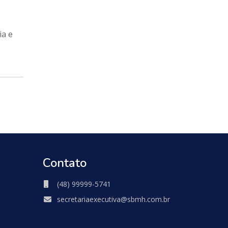
ia e
Contato
(48) 99999-5741
secretariaexecutiva@sbmh.com.br