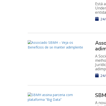
Está a
Under
entida
24/
Asso
adi
A Soci
melhor
Juríd
adimp
24/
SBMH
A nov