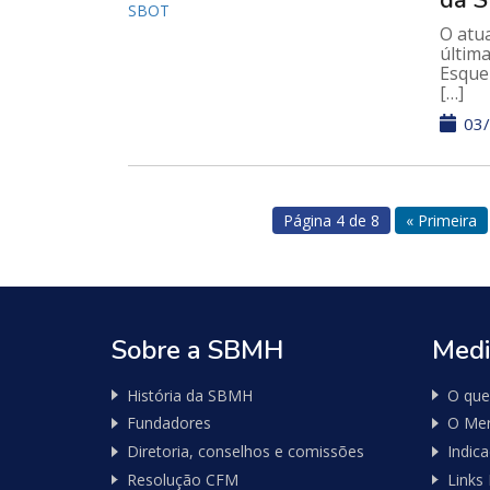
da 
O atu
última
Esquel
[…]
03/
Página 4 de 8
« Primeira
Sobre a SBMH
Medi
História da SBMH
O que
Fundadores
O Mer
Diretoria, conselhos e comissões
Indic
Resolução CFM
Links