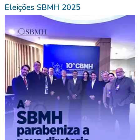
Eleições SBMH 2025
Pure
Vitality
Club
-
Diabetes,
Fitness,
Health,
Relationships