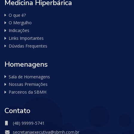
Medicina Hiperbárica
O que é?
O Mergulho
Indicações
Links Importantes
Dúvidas Frequentes
Homenagens
Sala de Homenagens
Nossas Premiações
Parceiros da SBMH
Contato
(48) 99999-5741
secretariaexecutiva@sbmh.com.br