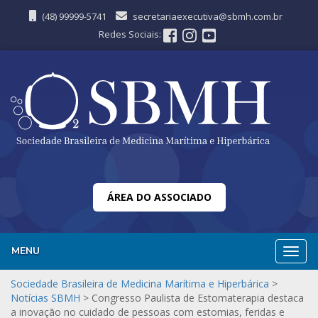
(48) 99999-5741
secretariaexecutiva@sbmh.com.br
Redes Sociais:
ÁREA DO ASSOCIADO
MENU
Nave
Sociedade Brasileira de Medicina Marítima e Hiperbárica
>
Notícias SBMH
>
Congresso Paulista de Estomaterapia destaca
a inovação no cuidado de pessoas com estomias, feridas e