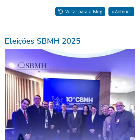
Parceiros
Voltar para o Blog
« Anterior
Eleições SBMH 2025
Pure
Vitality
Club
-
Diabetes,
Fitness,
Health,
Relationships