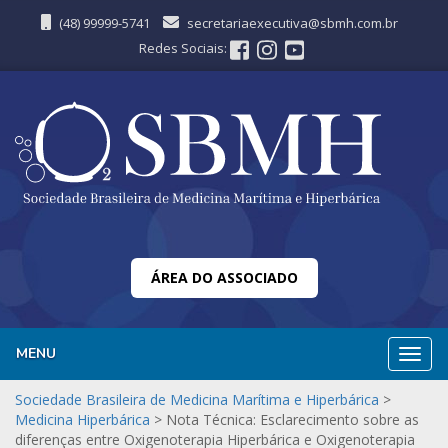
(48) 99999-5741
secretariaexecutiva@sbmh.com.br
Redes Sociais:
ÁREA DO ASSOCIADO
MENU
Nave
Sociedade Brasileira de Medicina Marítima e Hiperbárica
>
Medicina Hiperbárica
>
Nota Técnica: Esclarecimento sobre as
diferenças entre Oxigenoterapia Hiperbárica e Oxigenoterapia