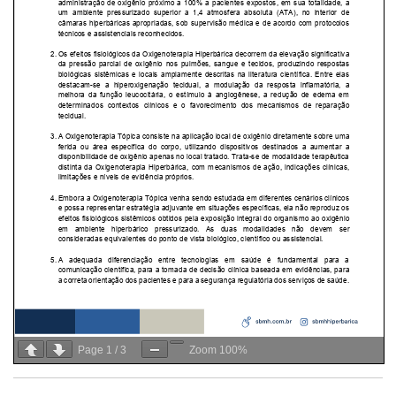
Page
1
/
3
Zoom
100%
Nossos