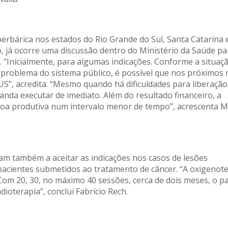
erbárica nos estados do Rio Grande do Sul, Santa Catarina 
o, já ocorre uma discussão dentro do Ministério da Saúde pa
. “Inicialmente, para algumas indicações. Conforme a situaç
r problema do sistema público, é possível que nos próximos
S”, acredita. “Mesmo quando há dificuldades para liberação
anda executar de imediato. Além do resultado financeiro, a
soa produtiva num intervalo menor de tempo”, acrescenta M
am também a aceitar as indicações nos casos de lesões
 pacientes submetidos ao tratamento de câncer. “A oxigenot
 Com 20, 30, no máximo 40 sessões, cerca de dois meses, o p
dioterapia”, conclui Fabrício Rech.