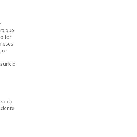
e
ra que
ão for
 meses
, os
aurício
erapia
aciente