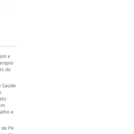
ram e
terapia
tes da
de Saúde
.
ato
 em
alho e
r de Pé