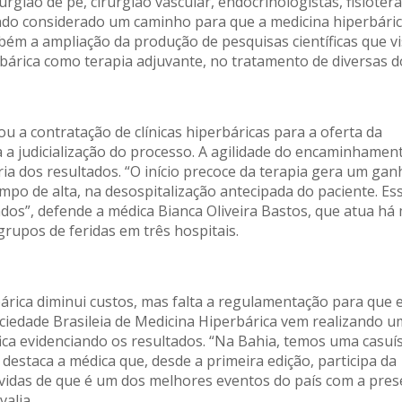
urgião de pé, cirurgião vascular, endocrinologistas, fisioter
sendo considerado um caminho para que a medicina hiperbári
ém a ampliação da produção de pesquisas científicas que v
rbárica como terapia adjuvante, no tratamento de diversas d
u a contratação de clínicas hiperbáricas para a oferta da
a a judicialização do processo. A agilidade do encaminhamen
ia dos resultados. “O início precoce da terapia gera um gan
empo de alta, na desospitalização antecipada do paciente. Es
dos”, defende a médica Bianca Oliveira Bastos, que atua há 
rupos de feridas em três hospitais.
rica diminui custos, mas falta a regulamentação para que e
Sociedade Brasileia de Medicina Hiperbárica vem realizando u
fica evidenciando os resultados. “Na Bahia, temos uma casuís
destaca a médica que, desde a primeira edição, participa da
dúvidas de que é um dos melhores eventos do país com a pre
valia.