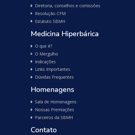
Diretoria, conselhos e comissões
-
Diabetes,
Resolução CFM
Fitness,
Estatuto SBMH
Health,
Relationships
Medicina Hiperbárica
O que é?
O Mergulho
Indicações
Links Importantes
Dúvidas Frequentes
Homenagens
Sala de Homenagens
Nossas Premiações
Parceiros da SBMH
Contato