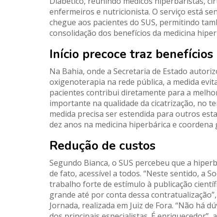
Diabético, reunindo médicos hiperbaristas, cir
enfermeiros e nutricionista. O serviço está 
chegue aos pacientes do SUS, permitindo tamb
consolidação dos benefícios da medicina hipe
Início precoce traz benefícios
Na Bahia, onde a Secretaria de Estado autorizo
oxigenoterapia na rede pública, a medida evit
pacientes contribui diretamente para a melhor
importante na qualidade da cicatrização, no t
medida precisa ser estendida para outros esta
dez anos na medicina hiperbárica e coordena g
Redução de custos
Segundo Bianca, o SUS percebeu que a hiperbá
de fato, acessível a todos. “Neste sentido, a 
trabalho forte de estímulo à publicação cientí
grande até por conta dessa contratualização”, 
Jornada, realizada em Juiz de Fora. “Não há 
dos principais especialistas. É enriquecedor”, a