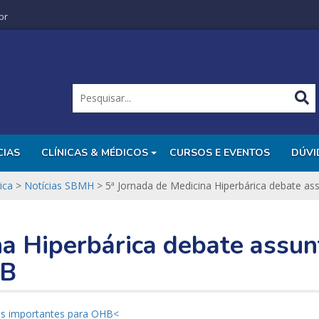
br
CIAS
CLÍNICAS & MÉDICOS
CURSOS E EVENTOS
DÚVI
ica
>
Notícias SBMH
>
5ª Jornada de Medicina Hiperbárica debate a
na Hiperbárica debate assun
HB