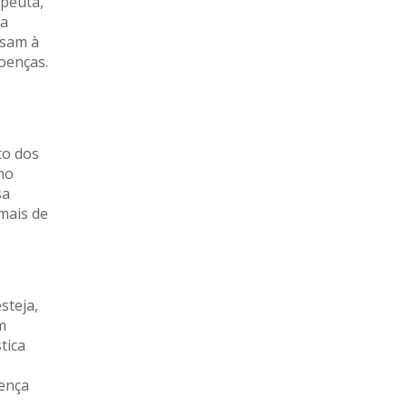
apeuta,
ca
isam à
oenças.
to dos
ho
sa
mais de
steja,
m
tica
sença