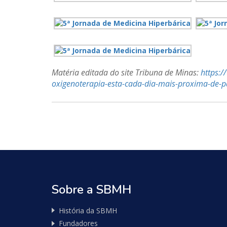
Matéria editada do site Tribuna de Minas:
https:/
oxigenoterapia-esta-cada-dia-mais-proxima-de-p
Nossos
Parceiros
Sobre a SBMH
Pure
História da SBMH
Vitality
Fundadores
Club