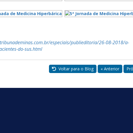
/tribunademinas.com.br/especiais/publieditoria/26-08-2018/a-
acientes-do-sus.html
Voltar para o Blog
« Anterior
Pró