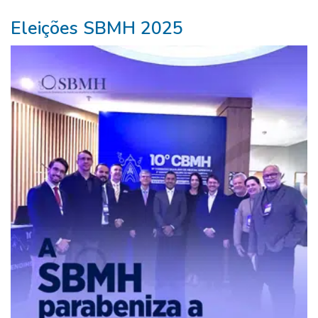
Eleições SBMH 2025
Pure
Vitality
Club
-
Diabetes,
Fitness,
Health,
Relationships