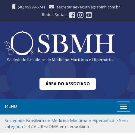
(48) 99999-5741
secretariaexecutiva@sbmh.com.br
Redes Sociais:
ÁREA DO ASSOCIADO
MENU
Nave
Sociedade Brasileira de Medicina Marítima e Hiperbárica
>
Sem
categoria
>
475ª UREZOMA em Leopoldina