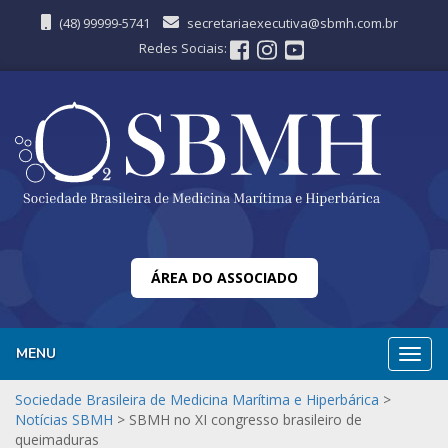
(48) 99999-5741
secretariaexecutiva@sbmh.com.br
Redes Sociais:
ÁREA DO ASSOCIADO
MENU
Nave
Sociedade Brasileira de Medicina Marítima e Hiperbárica
>
Notícias SBMH
>
SBMH no XI congresso brasileiro de
queimaduras