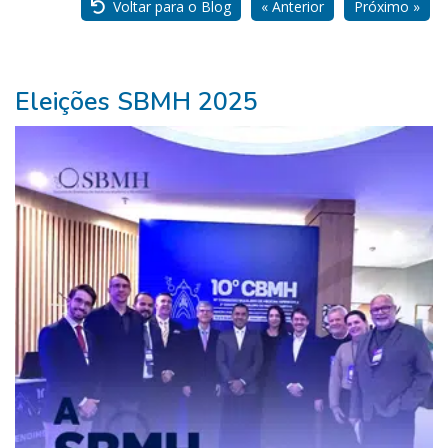
Voltar para o Blog
« Anterior
Próximo »
Eleições SBMH 2025
Pure
Vitality
Club
-
Diabetes,
Fitness,
Health,
Relationships