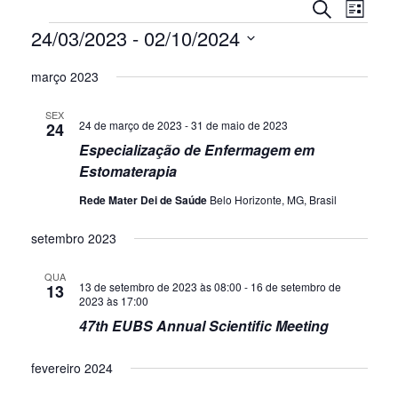
Pesquisa
Nav
Procurar
List
do
e
Eventos
eventos
24/03/2023
 - 
02/10/2024
visu
navegaç
Selecione
Even
de
março 2023
a
data.
visuais
SEX
de
24 de março de 2023
-
31 de maio de 2023
24
Eventos
Especialização de Enfermagem em
Estomaterapia
Rede Mater Dei de Saúde
Belo Horizonte, MG, Brasil
setembro 2023
QUA
13 de setembro de 2023 às 08:00
-
16 de setembro de
13
2023 às 17:00
47th EUBS Annual Scientific Meeting
fevereiro 2024