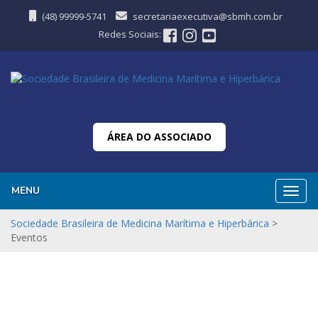
(48) 99999-5741
secretariaexecutiva@sbmh.com.br
Redes Sociais:
ÁREA DO ASSOCIADO
MENU
Nave
Sociedade Brasileira de Medicina Marítima e Hiperbárica
>
Eventos