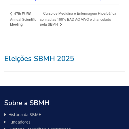
Curso de Medidina e Enfermagem Hiperbárica
47th EUBS
Annual Scientific
com aulas 100% EAD AO VIVO e chancelado
Meeting
pela SBMH
Eleições SBMH 2025
Sobre a SBMH
História da SBMH
Fundadores