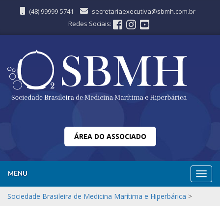
(48) 99999-5741
secretariaexecutiva@sbmh.com.br
Redes Sociais:
ÁREA DO ASSOCIADO
MENU
Nave
Sociedade Brasileira de Medicina Marítima e Hiperbárica
>