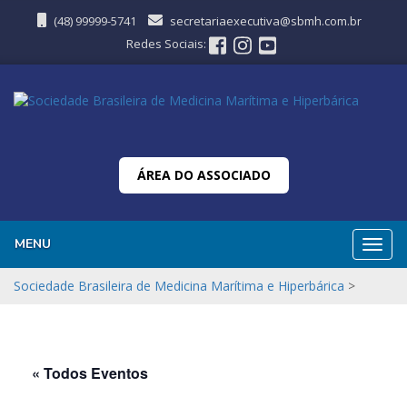
(48) 99999-5741
secretariaexecutiva@sbmh.com.br
Redes Sociais:
ÁREA DO ASSOCIADO
MENU
Nave
Sociedade Brasileira de Medicina Marítima e Hiperbárica
>
« Todos Eventos