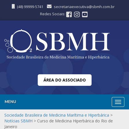
(48) 99999-5741
secretariaexecutiva@sbmh.com.br
Redes Sociais:
ÁREA DO ASSOCIADO
MENU
Nave
Sociedade Brasileira de Medicina Marítima e Hiperbárica
>
Notícias SBMH
>
Curso de Medicina Hiperbárica do Rio de
Janeiro