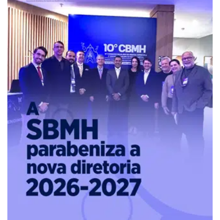
Pure
Vitality
Club
-
Diabetes,
Fitness,
Health,
Relationships