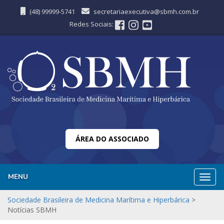
(48) 99999-5741
secretariaexecutiva@sbmh.com.br
Redes Sociais:
ÁREA DO ASSOCIADO
MENU
Nave
Sociedade Brasileira de Medicina Marítima e Hiperbárica
>
Notícias SBMH