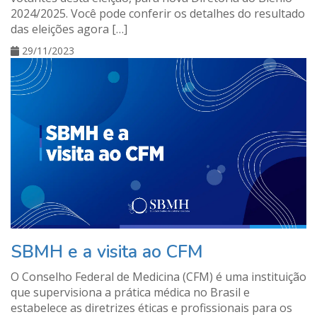
2024/2025. Você pode conferir os detalhes do resultado
das eleições agora […]
29/11/2023
SBMH e a visita ao CFM
O Conselho Federal de Medicina (CFM) é uma instituição
que supervisiona a prática médica no Brasil e
estabelece as diretrizes éticas e profissionais para os