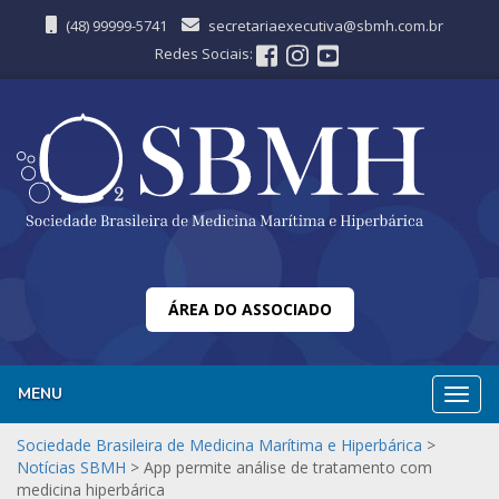
(48) 99999-5741
secretariaexecutiva@sbmh.com.br
Redes Sociais:
ÁREA DO ASSOCIADO
MENU
Nave
Sociedade Brasileira de Medicina Marítima e Hiperbárica
>
Notícias SBMH
>
App permite análise de tratamento com
medicina hiperbárica