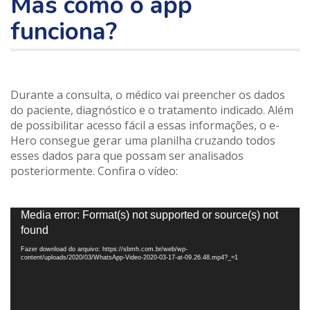
Mas como o app
funciona?
Durante a consulta, o médico vai preencher os dados
do paciente, diagnóstico e o tratamento indicado. Além
de possibilitar acesso fácil a essas informações, o e-
Hero consegue gerar uma planilha cruzando todos
esses dados para que possam ser analisados
posteriormente. Confira o vídeo:
Tocador
Media error: Format(s) not supported or source(s) not
de
found
vídeo
Fazer download do arquivo: https://sbmh.com.br/web/wp-
content/uploads/2020/03/WhatsApp-Video-2020-03-17-at-09.26.48.mp4?_=1