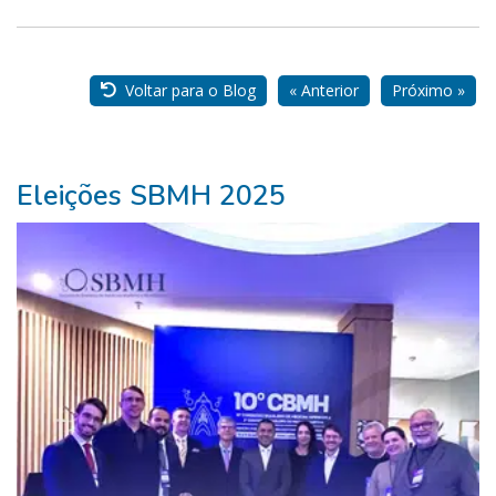
Nossos
Parceiros
Voltar para o Blog
« Anterior
Próximo »
Eleições SBMH 2025
Pure
Vitality
Club
-
Diabetes,
Fitness,
Health,