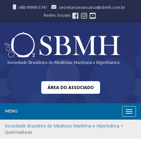
(48) 99999-5741
secretariaexecutiva@sbmh.com.br
Redes Sociais:
ÁREA DO ASSOCIADO
MENU
Nave
Sociedade Brasileira de Medicina Marítima e Hiperbárica
>
Queimaduras