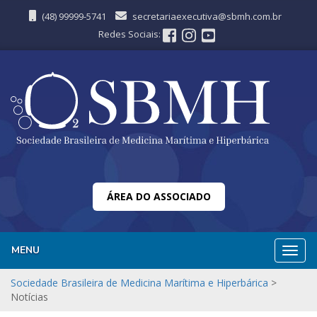
(48) 99999-5741
secretariaexecutiva@sbmh.com.br
Redes Sociais:
ÁREA DO ASSOCIADO
MENU
Nave
Sociedade Brasileira de Medicina Marítima e Hiperbárica
>
Notícias