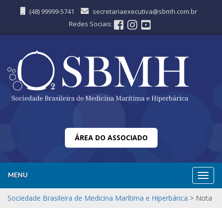
(48) 99999-5741
secretariaexecutiva@sbmh.com.br
Redes Sociais:
ÁREA DO ASSOCIADO
MENU
Nave
Sociedade Brasileira de Medicina Marítima e Hiperbárica
>
Nota