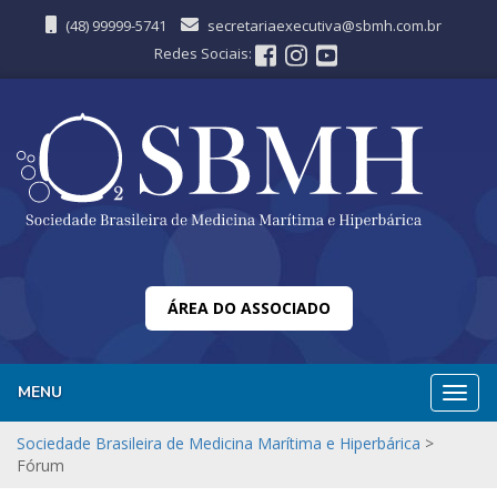
(48) 99999-5741
secretariaexecutiva@sbmh.com.br
Redes Sociais:
ÁREA DO ASSOCIADO
MENU
Nave
Sociedade Brasileira de Medicina Marítima e Hiperbárica
>
Fórum