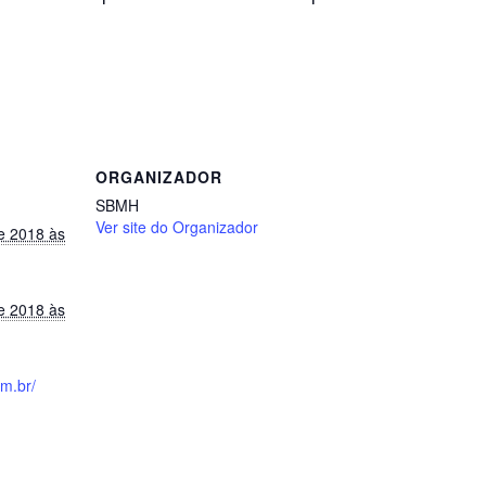
ORGANIZADOR
SBMH
Ver site do Organizador
e 2018 às
e 2018 às
om.br/