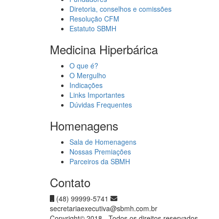
Diretoria, conselhos e comissões
Resolução CFM
Estatuto SBMH
Medicina Hiperbárica
O que é?
O Mergulho
Indicações
Links Importantes
Dúvidas Frequentes
Homenagens
Sala de Homenagens
Nossas Premiações
Parceiros da SBMH
Contato
(48) 99999-5741
secretariaexecutiva@sbmh.com.br
Copyright© 2018 - Todos os direitos reservados.