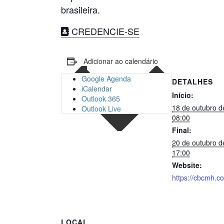
brasileira.
CREDENCIE-SE
Adicionar ao calendário
Google Agenda
DETALHES
iCalendar
Início:
Outlook 365
18 de outubro d
Outlook Live
08:00
Final:
20 de outubro d
17:00
Website:
https://cbcmh.c
LOCAL