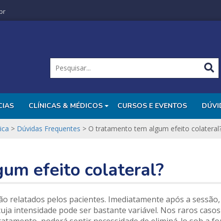
br
CIAS
CLÍNICAS & MÉDICOS
CURSOS E EVENTOS
DÚVI
ica
>
Dúvidas Frequentes
>
O tratamento tem algum efeito colateral
um efeito colateral?
ão relatados pelos pacientes. Imediatamente após a sessão,
cuja intensidade pode ser bastante variável. Nos raros caso