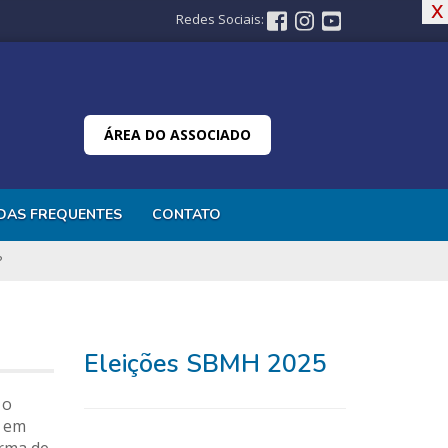
x
x
Redes Sociais:
ÁREA DO ASSOCIADO
DAS FREQUENTES
CONTATO
?
Eleições SBMH 2025
 o
s em