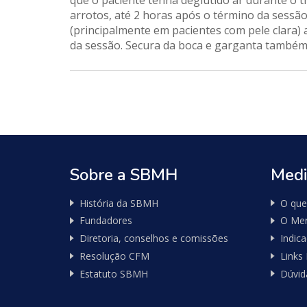
que o paciente tenha deglutido ar durante o t
arrotos, até 2 horas após o término da sessã
(principalmente em pacientes com pele clara
da sessão. Secura da boca e garganta também
Nossos
Parceiros
Sobre a SBMH
Medi
História da SBMH
O que
Fundadores
O Mer
ganhar
Diretoria, conselhos e comissões
Indic
na
lotofácil>
Resolução CFM
Links
Estatuto SBMH
Dúvid
Beleza
Mágica