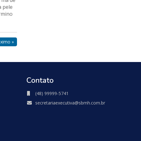
orma de
a pele
érmino
ximo »
Contato
(48) 99999-5741
secretariaexecutiva@sbmh.com.br