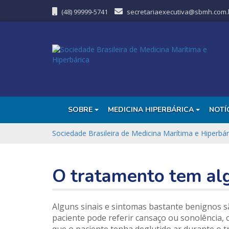
(48) 99999-5741
secretariaexecutiva@sbmh.com.
SOBRE
MEDICINA HIPERBÁRICA
NOTÍ
Sociedade Brasileira de Medicina Marítima e Hiperbár
O tratamento tem alg
Alguns sinais e sintomas bastante benignos s
paciente pode referir cansaço ou sonolência, 