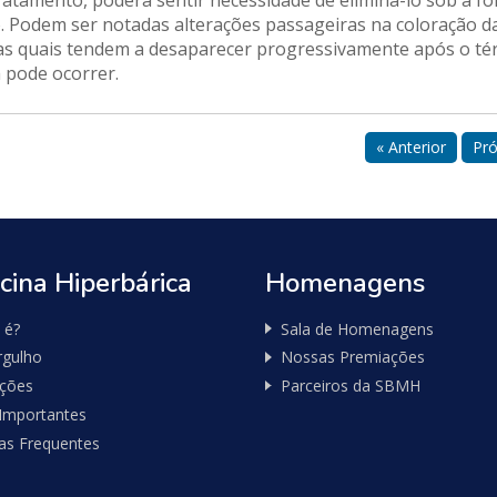
ratamento, poderá sentir necessidade de eliminá-lo sob a f
o. Podem ser notadas alterações passageiras na coloração d
) as quais tendem a desaparecer progressivamente após o t
 pode ocorrer.
« Anterior
Pró
cina Hiperbárica
Homenagens
 é?
Sala de Homenagens
gulho
Nossas Premiações
ações
Parceiros da SBMH
 Importantes
as Frequentes