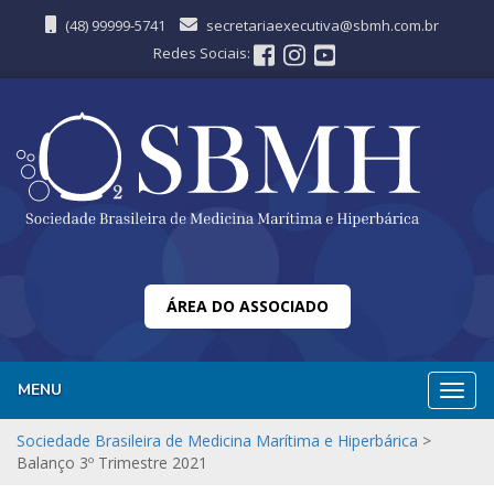
(48) 99999-5741
secretariaexecutiva@sbmh.com.br
Redes Sociais:
ÁREA DO ASSOCIADO
MENU
Nave
Sociedade Brasileira de Medicina Marítima e Hiperbárica
>
Balanço 3º Trimestre 2021