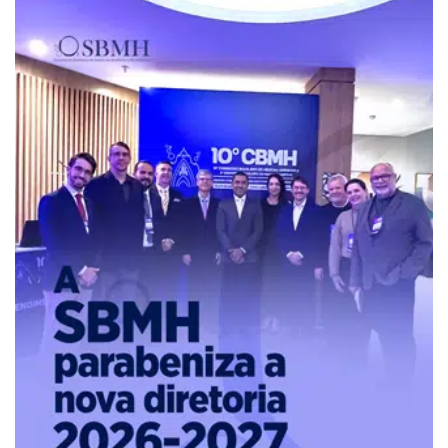
Pure
Vitality
Club
-
Diabetes,
Fitness,
Health,
Relationships