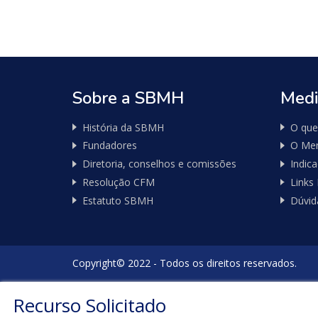
Nossos
Parceiros
Sobre a SBMH
Medi
História da SBMH
O que
Pure
Fundadores
O Mer
Vitality
Diretoria, conselhos e comissões
Indic
Club
-
Resolução CFM
Links
Diabetes,
Estatuto SBMH
Dúvid
Fitness,
Health,
Relationships
Copyright© 2022 - Todos os direitos reservados.
Recurso Solicitado