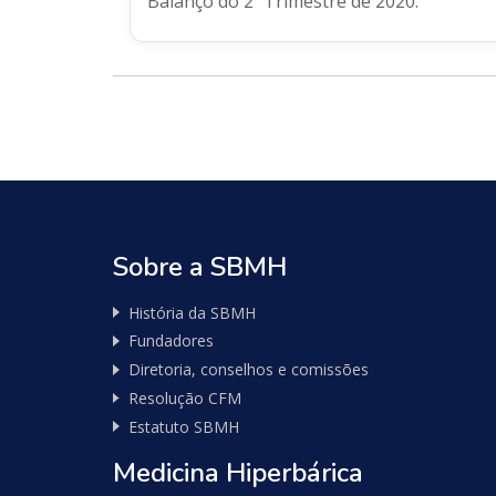
Balanço do 2º Trimestre de 2020.
Nossos
Parceiros
Sobre a SBMH
Pure
História da SBMH
Vitality
Fundadores
Club
Diretoria, conselhos e comissões
-
Diabetes,
Resolução CFM
Fitness,
Estatuto SBMH
Health,
Relationships
Medicina Hiperbárica