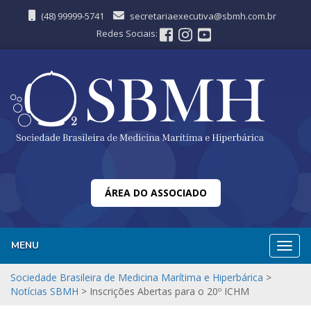
(48) 99999-5741
secretariaexecutiva@sbmh.com.br
Redes Sociais:
ÁREA DO ASSOCIADO
MENU
Nave
Sociedade Brasileira de Medicina Marítima e Hiperbárica
>
Notícias SBMH
>
Inscrições Abertas para o 20º ICHM