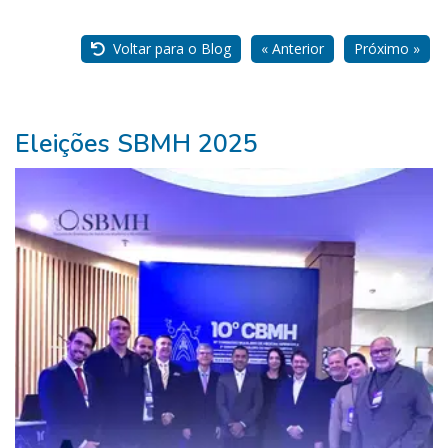
Nossos
Parceiros
Voltar para o Blog
« Anterior
Próximo »
Eleições SBMH 2025
Pure
Vitality
Club
-
Diabetes,
Fitness,
Health,
Relationships