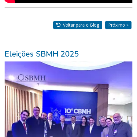
Nossos
Parceiros
Voltar para o Blog
Próximo »
Eleições SBMH 2025
Pure
Vitality
Club
-
Diabetes,
Fitness,
Health,