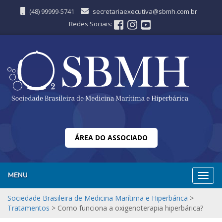
(48) 99999-5741
secretariaexecutiva@sbmh.com.br
Redes Sociais:
ÁREA DO ASSOCIADO
MENU
Nave
Sociedade Brasileira de Medicina Marítima e Hiperbárica
>
Tratamentos
>
Como funciona a oxigenoterapia hiperbárica?