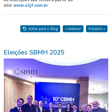
site:
www.o2jf.com.br
Nossos
Parceiros
Voltar para o Blog
« Anterior
Próximo »
Eleições SBMH 2025
Pure
Vitality
Club
-
Diabetes,
Fitness,