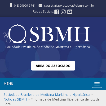
(48) 99999-5741
secretariaexecutiva@sbmh.com.br
Redes Sociais:
ÁREA DO ASSOCIADO
MENU
Nave
Sociedade Brasileira de Medicina Marítima e Hiperbárica
>
Notícias SBMH
>
4ª Jornada de Medicina Hiperbárica de Juiz de
Fora