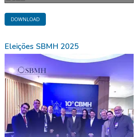
DOWNLOAD
Nossos
Eleições SBMH 2025
Parceiros
Pure
Vitality
Club
-
Diabetes,
Fitness,
Health,