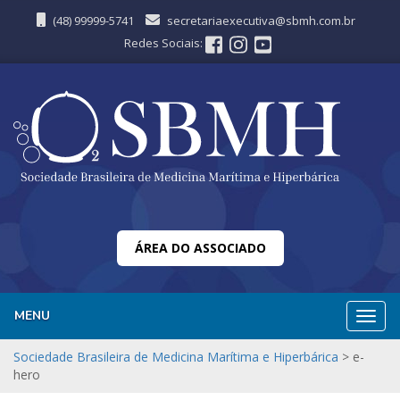
(48) 99999-5741
secretariaexecutiva@sbmh.com.br
Redes Sociais:
ÁREA DO ASSOCIADO
MENU
Nave
Sociedade Brasileira de Medicina Marítima e Hiperbárica
>
e-
hero