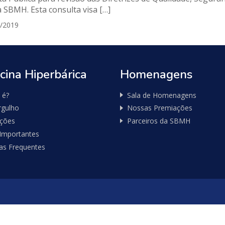
a SBMH. Esta consulta visa […]
/2019
cina Hiperbárica
Homenagens
 é?
Sala de Homenagens
gulho
Nossas Premiações
ações
Parceiros da SBMH
 Importantes
as Frequentes