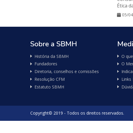
Ética d
05/04
Sobre a SBMH
Medi
História da SBMH
O que
Fundadores
O Mer
Diretoria, conselhos e comissões
Indic
Resolução CFM
Links
Estatuto SBMH
Dúvid
Copyright© 2019 - Todos os direitos reservados.