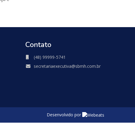
Contato
(48) 99999-5741
secretariaexecutiva@sbmh.com.br
Desenvolvido por