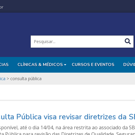
br
CIAS
CLÍNICAS & MÉDICOS
CURSOS E EVENTOS
DÚVI
ica
>
consulta pública
ulta Pública visa revisar diretrizes da
sponível, até o dia 14/04, na área restrita ao associado da 
a Pública para revisão das Diretrizes de Qualidade, Segura