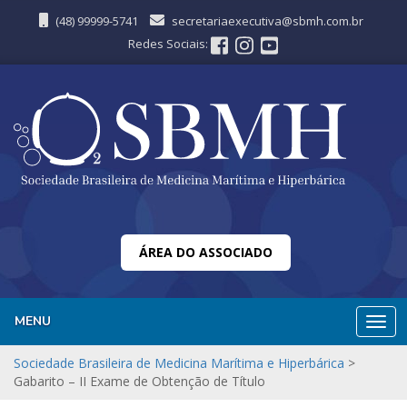
(48) 99999-5741
secretariaexecutiva@sbmh.com.br
Redes Sociais:
ÁREA DO ASSOCIADO
MENU
Nave
Sociedade Brasileira de Medicina Marítima e Hiperbárica
>
Gabarito – II Exame de Obtenção de Título