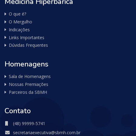
Medicina Hiperbárica
O que é?
O Mergulho
Indicações
Links Importantes
Dúvidas Frequentes
Homenagens
Sala de Homenagens
Nossas Premiações
Parceiros da SBMH
Contato
(48) 99999-5741
secretariaexecutiva@sbmh.com.br