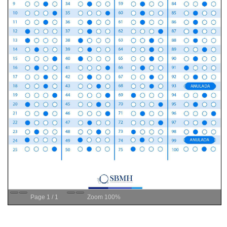
Page
1
/
1
Zoom
100%
Nossos