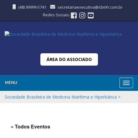
(48) 99999-5741
secretariaexecutiva@sbmh.com.br
Redes Sociais:
ÁREA DO ASSOCIADO
MENU
Nave
Sociedade Brasileira de Medicina Marítima e Hiperbárica
>
« Todos Eventos