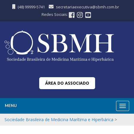
(48) 99999-5741
secretariaexecutiva@sbmh.com.br
Redes Sociais:
ÁREA DO ASSOCIADO
MENU
Nave
Sociedade Brasileira de Medicina Marítima e Hiperbárica
>