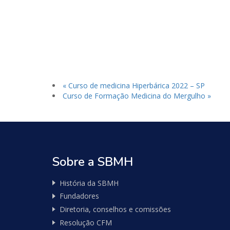
«
Curso de medicina Hiperbárica 2022 – SP
Curso de Formação Medicina do Mergulho
»
Sobre a SBMH
História da SBMH
Fundadores
Diretoria, conselhos e comissões
Resolução CFM