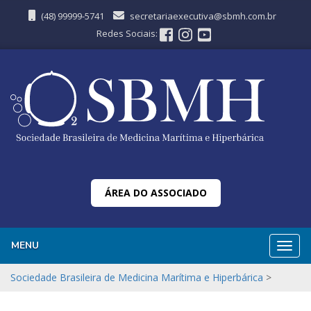
(48) 99999-5741
secretariaexecutiva@sbmh.com.br
Redes Sociais:
ÁREA DO ASSOCIADO
MENU
Nave
Sociedade Brasileira de Medicina Marítima e Hiperbárica
>