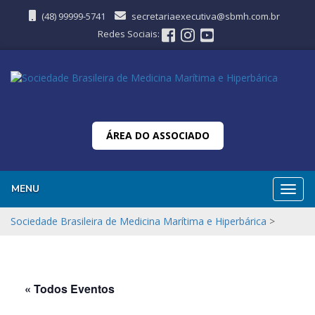
(48) 99999-5741
secretariaexecutiva@sbmh.com.br
Redes Sociais:
ÁREA DO ASSOCIADO
MENU
Nave
Sociedade Brasileira de Medicina Marítima e Hiperbárica
>
« Todos Eventos