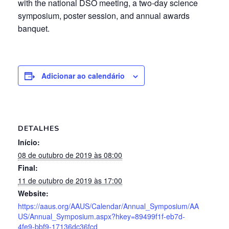
with the national DSO meeting, a two-day science
symposium, poster session, and annual awards
banquet.
Adicionar ao calendário
DETALHES
Início:
08 de outubro de 2019 às 08:00
Final:
11 de outubro de 2019 às 17:00
Website:
https://aaus.org/AAUS/Calendar/Annual_Symposium/AA
US/Annual_Symposium.aspx?hkey=89499f1f-eb7d-
4fe9-bbf9-17136dc36fcd