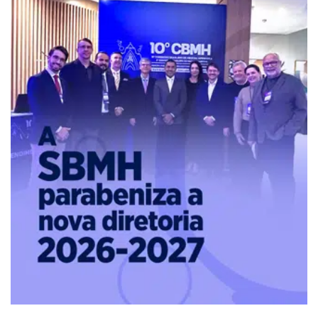
Pure
Vitality
Club
-
Diabetes,
Fitness,
Health,
Relationships