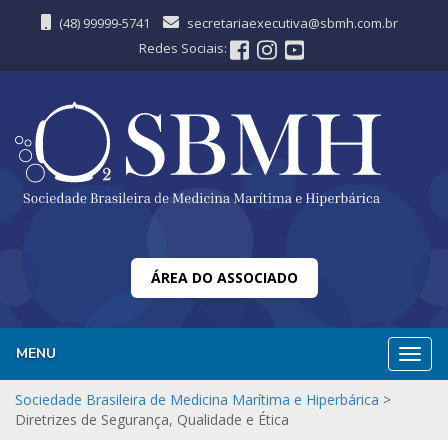
(48) 99999-5741
secretariaexecutiva@sbmh.com.br
Redes Sociais:
ÁREA DO ASSOCIADO
MENU
Nave
Sociedade Brasileira de Medicina Marítima e Hiperbárica
>
Diretrizes de Segurança, Qualidade e Ética