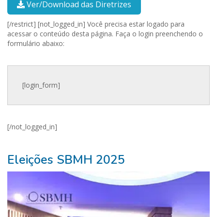
Ver/Download das Diretrizes
[/restrict] [not_logged_in] Você precisa estar logado para
acessar o conteúdo desta página. Faça o login preenchendo o
formulário abaixo:
[login_form]
[/not_logged_in]
Nossos
Eleições SBMH 2025
Parceiros